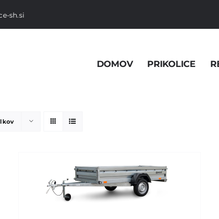
e-sh.si
DOMOV
PRIKOLICE
R
elkov