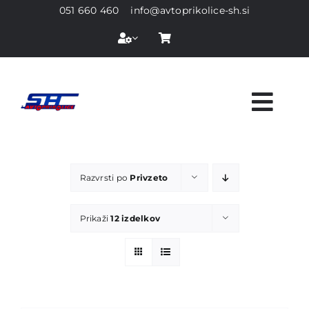
Preskoči
051 660 460
info@avtoprikolice-sh.si
na
vsebino
Vklo
navi
DOMOV
Razvrsti po
Privzeto
PRIKOLICE
Prikaži
12 izdelkov
REZERVNI DELI
IZPOSOJA