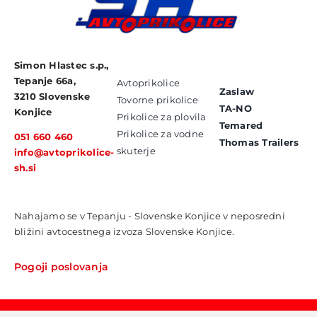
Simon Hlastec s.p.,
Tepanje 66a,
Avtoprikolice
Zaslaw
3210 Slovenske
Tovorne prikolice
TA-NO
Konjice
Prikolice za plovila
Temared
Prikolice za vodne
051 660 460
Thomas Trailers
skuterje
info@avtoprikolice-
sh.si
Nahajamo se v Tepanju - Slovenske Konjice v neposredni
bližini avtocestnega izvoza Slovenske Konjice.
Pogoji poslovanja